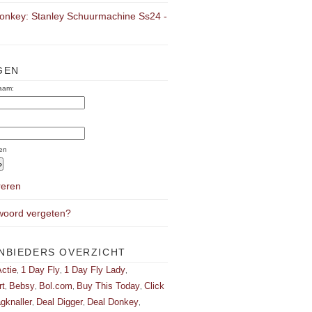
onkey: Stanley Schuurmachine Ss24 -
GEN
aam:
:
en
reren
oord vergeten?
NBIEDERS OVERZICHT
ctie
1 Day Fly
1 Day Fly Lady
,
,
,
rt
Bebsy
Bol.com
Buy This Today
Click
,
,
,
,
gknaller
Deal Digger
Deal Donkey
,
,
,