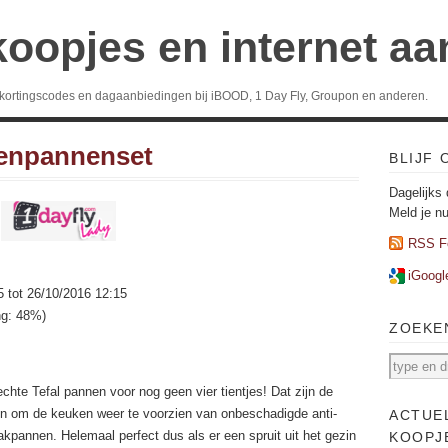
koopjes en internet a
 kortingscodes en dagaanbiedingen bij iBOOD, 1 Day Fly, Groupon en anderen.
ekenpannenset
BLIJF
Dagelijks 
Meld je n
RSS F
iGoogl
5 tot 26/10/2016 12:15
ng: 48%)
ZOEKE
echte Tefal pannen voor nog geen vier tientjes! Dat zijn de
en om de keuken weer te voorzien van onbeschadigde anti-
ACTUE
kpannen. Helemaal perfect dus als er een spruit uit het gezin
KOOPJ