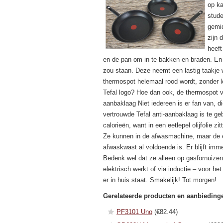
op k
stude
gemid
zijn 
heeft
en de pan om in te bakken en braden. En 
zou staan. Deze neemt een lastig taakje w
thermospot helemaal rood wordt, zonder lo
Tefal logo? Hoe dan ook, de thermospot v
aanbaklaag Niet iedereen is er fan van, di
vertrouwde Tefal anti-aanbaklaag is te geb
calorieën, want in een eetlepel olijfolie 
Ze kunnen in de afwasmachine, maar de e
afwaskwast al voldoende is. Er blijft imm
Bedenk wel dat ze alleen op gasfornuize
elektrisch werkt of via inductie – voor h
er in huis staat. Smakelijk! Tot morgen!
Gerelateerde producten en aanbieding
PF3101 Uno
(€82.44)