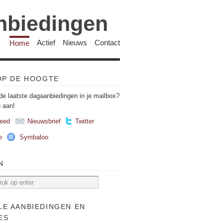
anbiedingen
Home
Actief
Nieuws
Contact
 OP DE HOOGTE
de laatste dagaanbiedingen in je mailbox?
u aan!
eed
Nieuwsbrief
Twitter
e
Symbaloo
N
LE AANBIEDINGEN EN
ES