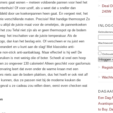
amers gaat wonen – meteen voldoende pannen voor heel het
Deal D
ntenhuis! Of voor uzelf, als u weet dat u sneller dan
240W
deld door uw koekenpannen heen gaat. En vergeet niet; het
drie verschillende maten. Precisie! Met handige thermospot Zo
 u altijd de juiste maat voor de omeletjes, de pannenkoeken
INLOG
het zou Tefal niet zijn als er geen thermospot op de bodem
Gebruikersn
eg: het inschatten van de juiste temperatuur. Als de
go, dan kan het beslag erin. Of verscheen er nu juist een
Wachtwoord
erandert en u kunt aan de slag! Met klassieke anti-
e non-stick anti-aanbaklaag. Maar effectief is hij wel! De
Onthoud
ruiken is met weinig olie of boter. Scheelt al snel een hoop
zitten zo ongeveer 130 calorieën! Alleen geschikt voor gasfornuis
Regist
rvaring leert dat even onder de warme kraan met een
ers niets aan de bodem plakken, dus het hoeft er ook niet af!
Wachtw
n kunnen, dus ze passen niet bij de moderne keuken die
et geval u ze cadeau zou willen doen, eerst even checken wat
DAGAA
Een Dag A
en
Avantispo
to Buy
Da
,