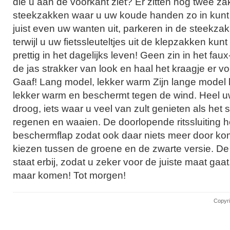
die u aan de voorkant ziet? Er zitten nog twee z
steekzakken waar u uw koude handen zo in kunt s
juist even uw wanten uit, parkeren in de steekza
terwijl u uw fietssleuteltjes uit de klepzakken kun
prettig in het dagelijks leven! Geen zin in het fa
de jas strakker van look en haal het kraagje er vo
Gaaf! Lang model, lekker warm Zijn lange model
lekker warm en beschermt tegen de wind. Heel u
droog, iets waar u veel van zult genieten als het 
regenen en waaien. De doorlopende ritssluiting h
beschermflap zodat ook daar niets meer door ko
kiezen tussen de groene en de zwarte versie. De 
staat erbij, zodat u zeker voor de juiste maat gaat
maar komen! Tot morgen!
Copyri