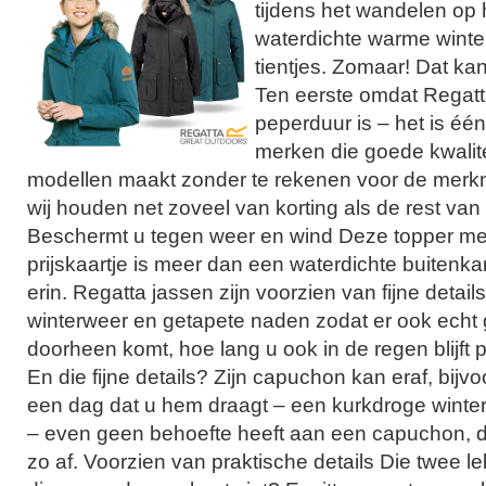
tijdens het wandelen op 
waterdichte warme winter
tientjes. Zomaar! Dat ka
Ten eerste omdat Regatt
peperduur is – het is éé
merken die goede kwalite
modellen maakt zonder te rekenen voor de merk
wij houden net zoveel van korting als de rest van
Beschermt u tegen weer en wind Deze topper m
prijskaartje is meer dan een waterdichte buitenk
erin. Regatta jassen zijn voorzien van fijne detail
winterweer en getapete naden zodat er ook echt
doorheen komt, hoe lang u ook in de regen blijft p
En die fijne details? Zijn capuchon kan eraf, bijvo
een dag dat u hem draagt – een kurkdroge winter
– even geen behoefte heeft aan een capuchon, d
zo af. Voorzien van praktische details Die twee l