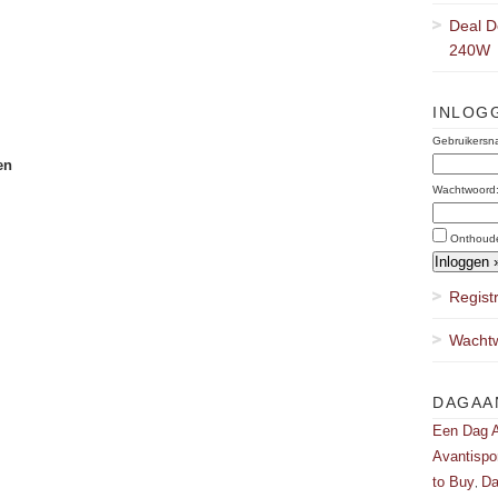
Deal D
240W
INLOG
Gebruikersn
en
Wachtwoord
Onthoud
Regist
Wachtw
DAGAA
Een Dag A
Avantispo
to Buy
Da
,