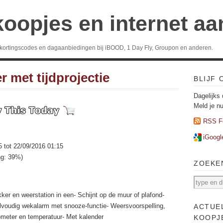
koopjes en internet a
 kortingscodes en dagaanbiedingen bij iBOOD, 1 Day Fly, Groupon en anderen.
r met tijdprojectie
BLIJF
Dagelijks 
Meld je n
RSS F
iGoogl
5 tot 22/09/2016 01:15
ng: 39%)
ZOEKE
ker en weerstation in een- Schijnt op de muur of plafond-
voudig wekalarm met snooze-functie- Weersvoorspelling,
ACTUE
meter en temperatuur- Met kalender
KOOPJ