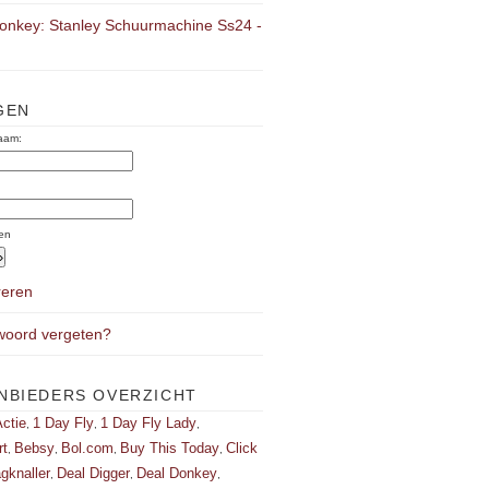
onkey: Stanley Schuurmachine Ss24 -
GEN
aam:
:
en
reren
oord vergeten?
NBIEDERS OVERZICHT
ctie
1 Day Fly
1 Day Fly Lady
,
,
,
rt
Bebsy
Bol.com
Buy This Today
Click
,
,
,
,
gknaller
Deal Digger
Deal Donkey
,
,
,