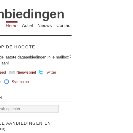
anbiedingen
Home
Actief
Nieuws
Contact
 OP DE HOOGTE
de laatste dagaanbiedingen in je mailbox?
u aan!
eed
Nieuwsbrief
Twitter
e
Symbaloo
N
LE AANBIEDINGEN EN
ES