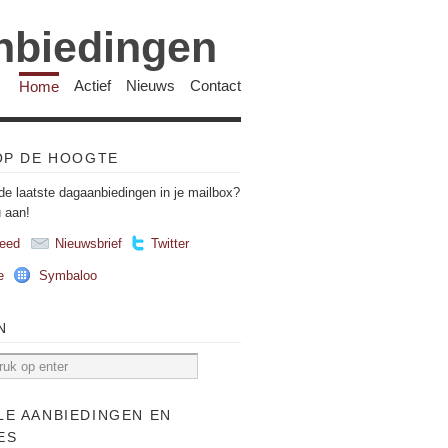
anbiedingen
Home
Actief
Nieuws
Contact
 OP DE HOOGTE
de laatste dagaanbiedingen in je mailbox?
u aan!
eed
Nieuwsbrief
Twitter
e
Symbaloo
N
LE AANBIEDINGEN EN
ES