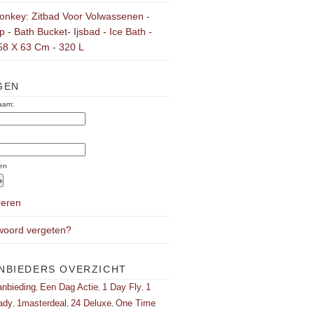
onkey: Zitbad Voor Volwassenen -
 - Bath Bucket- Ijsbad - Ice Bath -
58 X 63 Cm - 320 L
GEN
aam:
:
en
reren
oord vergeten?
NBIEDERS OVERZICHT
nbieding
Een Dag Actie
1 Day Fly
1
,
,
,
ady
1masterdeal
24 Deluxe
One Time
,
,
,