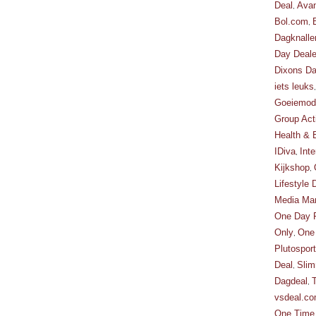
Deal
Avan
,
Bol.com
,
Dagknalle
Day Deale
Dixons Da
iets leuks
Goeiemode
Group Act
Health & 
IDiva
Inte
,
Kijkshop
,
Lifestyle 
Media Mar
One Day F
Only
One
,
Plutosport
Deal
Slim
,
Dagdeal
,
vsdeal.c
One Time 