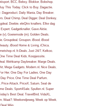
tisport
BCC
Bebsy
Blokker
Bobshop
,
,
,
,
,
Buy This Today
Click to Buy
Dagactie
,
,
,
r
Dagproduct
Daily Mania
Day Breaker
,
,
,
,
rs
Deal Chimp
Deal Digger
Deal Donkey
,
,
,
,
gdeal
Doebie
eleQtro knallers
Elke dag
,
,
,
Expert
Gadgetknaller
Gave Aktie
,
,
,
,
 (v)
Goeiemode (m)
Golden Deals
,
,
,
ie
Groupdeal
Groupon
iBood
iBood
,
,
,
,
Beauty
iBood Home & Living
iChica
,
,
,
rnetshop.nl
It-Deals
Just 24/7
Kelkoo
,
,
,
,
One Time Deal Kids
Koopjessite
,
,
Deal
Wehkamp Daybreaker
Marge Deals
,
,
,
kt
Mega Gadgets
Modern.nl
Nice Deals
,
,
,
,
or Her
One Day For Ladies
One Day
,
,
 Day Price
One Time Deal Parfum
,
,
Price Attack
PriceX
Saturn
Seal de
,
,
,
,
me Deals
Sport4Sale
Spullen.nl
Super
,
,
,
Today's Best Deal
TravelBird
VidaXL
,
,
,
om
Waat?
Weekendjeweg
Week op Week
,
,
,
,
Deal Wijn