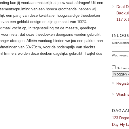
eding kan jij voortaan makkelijk al jouw vaat afdrogen! Uit een
Deal D
issementsopruiming van een horeca groothandel hebben wij
Badkuip
ijk een partij van deze kwalitatief hoogwaardige theedoeken
117 X 
n van een geblokt design en zijn gemaakt van 100%
imaal vocht op, in tegenstelling tot de meeste, goedkope
 voor niets, dat deze theedoeken doorgaans worden gebruikt
INLOG
t langer afdrogen! Alléén vandaag bieden we jou een pakket aan
Gebruikersn
afmetingen van 50x70cm, voor de bodemprijs van slechts
n! Immers worden deze doeken dagelijks gebruikt. Twijfel dus
Wachtwoord
Onthoud
Regist
Wachtw
DAGAA
123 Dagaa
Day Fly L