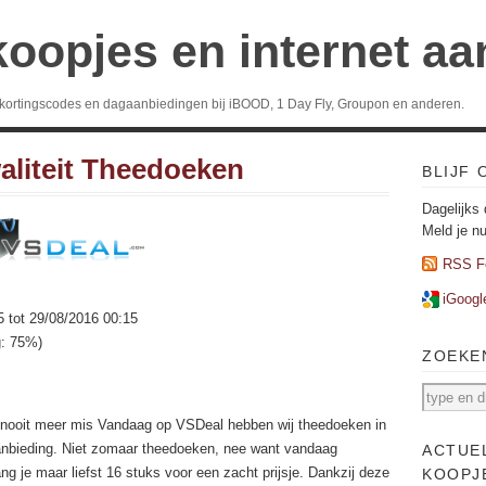
koopjes en internet a
 kortingscodes en dagaanbiedingen bij iBOOD, 1 Day Fly, Groupon en anderen.
aliteit Theedoeken
BLIJF
Dagelijks 
Meld je n
RSS F
iGoogl
5 tot 29/08/2016 00:15
g: 75%)
ZOEKE
 nooit meer mis Vandaag op VSDeal hebben wij theedoeken in
anbieding. Niet zomaar theedoeken, nee want vandaag
ACTUE
ng je maar liefst 16 stuks voor een zacht prijsje. Dankzij deze
KOOPJ