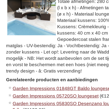
Totale afmetingen: 280 
(l x b x h) - Afmetingen t
(ø x h) - Materiaal lounge
Materiaal kussens: 100%
Kussens: Crèmekleurig -
kussens: 40 cm x 40 cm -
Gepoedercoat stalen fr
matglas - UV-bestendig: Ja - Vochtbestendig: Ja 
zonder kussens - Let op!: Levering naar de Wadd
mogelijk - NB: Het wordt aanbevolen om de set t
en vorst te beschermen met een hoes (niet meege
trendy design - â: Gratis verzending!
Gerelateerde producten en aanbiedingen
Garden Impressions 01848GT Baldo lounges
Garden Impressions 05720SO loungeset
(€12
Garden Impressions 05830SO Desenzano lo