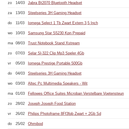
zo
14/03
Jabra Bt2070 Bluetooth Headset
za
13/03
Steelseries 3H Gaming Headset
do
11/03
Iomega Select 1 Tb Zwart Extern 3,5 Inch
wo
10/03
Samsung Star S5230 Kpn Prepaid
ma
08/03
Trust Notebook Stand Xstream
zo
07/03
Selar Sl-322 Clip Mp3 Speler 4Gb
vr
05/03
Iomega Prestige Portable 500Gb
do
04/03
Steelseries 3H Gaming Headset
wo
03/03
Altec Pc Multimedia Speakers - Wit
ma
01/03
Fellowes Office Suites Microban Verstelbare Voetensteun
zo
28/02
Joseph Joseph Food Station
vr
26/02
Philips Photoframe 8Ff3fpb Zwart + 2Gb Sd
do
25/02
Ohmibod