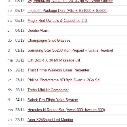
di
08/12
Wij Verhuizen, Vanaf 4-1-2010 Zijn We Weer Online!
zo
06/12
Logitech Package Deal (Alto + Rx1000 + S5500)
za
05/12
Magix Red Uw Lp's & Cassettes 2.0
vr
04/12
Doodie Alarm
do
03/12
Champagne Shot Glasses
di
01/12
Samsung Star S5230 Kpn Prepaid + Gratis Headset
ma
30/11
Gift Box 4 X 30 Ml Massage Oil
zo
29/11
Trust Prime Wireless Laser Presenter
vr
27/11
Philips Photoframe 8Ff3fpb Zwart + 2Gb Sd
do
26/11
Trebs Mini Hr Camcorder
di
24/11
Saitek Pro Flight Yoke System
ma
23/11
Hercules N Router Set (Hwnri-300+hwnum-300)
zo
22/11
Acer X243hqbd Lcd Monitor