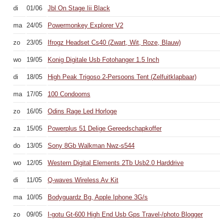
di
01/06
Jbl On Stage Iii Black
ma
24/05
Powermonkey Explorer V2
zo
23/05
Ifrogz Headset Cs40 (Zwart, Wit, Roze, Blauw)
wo
19/05
Konig Digitale Usb Fotohanger 1.5 Inch
di
18/05
High Peak Trigoso 2-Persoons Tent (Zelfuitklapbaar)
ma
17/05
100 Condooms
zo
16/05
Odins Rage Led Horloge
za
15/05
Powerplus 51 Delige Gereedschapkoffer
do
13/05
Sony 8Gb Walkman Nwz-s544
wo
12/05
Western Digital Elements 2Tb Usb2.0 Harddrive
di
11/05
Q-waves Wireless Av Kit
ma
10/05
Bodyguardz Bg, Apple Iphone 3G/s
zo
09/05
I-gotu Gt-600 High End Usb Gps Travel-/photo Blogger