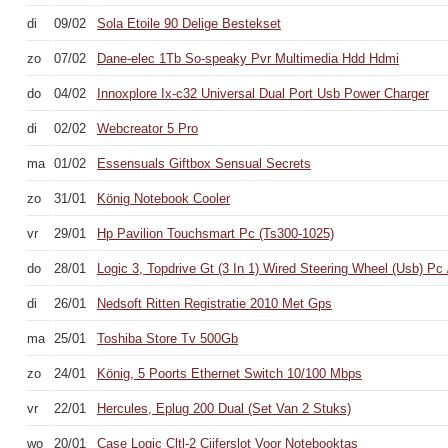
di
09/02
Sola Etoile 90 Delige Bestekset
zo
07/02
Dane-elec 1Tb So-speaky Pvr Multimedia Hdd Hdmi
do
04/02
Innoxplore Ix-c32 Universal Dual Port Usb Power Charger
di
02/02
Webcreator 5 Pro
ma
01/02
Essensuals Giftbox Sensual Secrets
zo
31/01
König Notebook Cooler
vr
29/01
Hp Pavilion Touchsmart Pc (Ts300-1025)
do
28/01
Logic 3, Topdrive Gt (3 In 1) Wired Steering Wheel (Usb) Pc
di
26/01
Nedsoft Ritten Registratie 2010 Met Gps
ma
25/01
Toshiba Store Tv 500Gb
zo
24/01
König, 5 Poorts Ethernet Switch 10/100 Mbps
vr
22/01
Hercules, Eplug 200 Dual (Set Van 2 Stuks)
wo
20/01
Case Logic Cltl-2 Cijferslot Voor Notebooktas