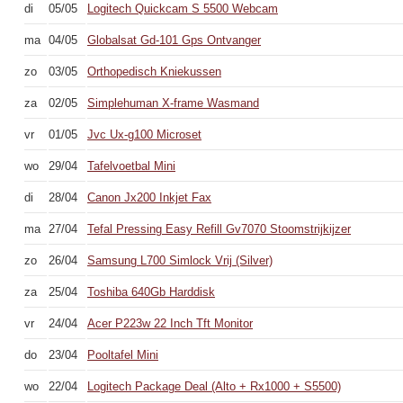
di
05/05
Logitech Quickcam S 5500 Webcam
ma
04/05
Globalsat Gd-101 Gps Ontvanger
zo
03/05
Orthopedisch Kniekussen
za
02/05
Simplehuman X-frame Wasmand
vr
01/05
Jvc Ux-g100 Microset
wo
29/04
Tafelvoetbal Mini
di
28/04
Canon Jx200 Inkjet Fax
ma
27/04
Tefal Pressing Easy Refill Gv7070 Stoomstrijkijzer
zo
26/04
Samsung L700 Simlock Vrij (Silver)
za
25/04
Toshiba 640Gb Harddisk
vr
24/04
Acer P223w 22 Inch Tft Monitor
do
23/04
Pooltafel Mini
wo
22/04
Logitech Package Deal (Alto + Rx1000 + S5500)