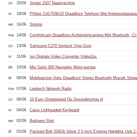
zo
20/06
Singer 1507 Naaimachine
vr
18/06
Philips Cd1753b/22 Draadloze Telefoon Met Antwoordappara
wo
16/06
Storing
ma
14/06
Comfortcam Draadloze Achteruitrijcamera Met Bluetooth, Cc
zo
13/06
Samsung C270 Simlock Vrije Gsm
vr
11/06
Ion Digitale Video Converter Video2pc
do
10/06
Mio Spirit 300 Navigatie West-europa
di
08/06
Mobileaction Voiis Draadloze Stereo Bluetooth Muziek Stre
ma
07/06
Logitech Network Radio
zo
06/06
10 Euro Shoptegoed Op Sexoutletshop.nl
vr
04/06
Casio Lightguided Keyboard
wo
02/06
Buikweg Shirt
di
01/06
Packard Bell 320Gb Silver 2,5 Inch Externe Harddisk Usb 2.