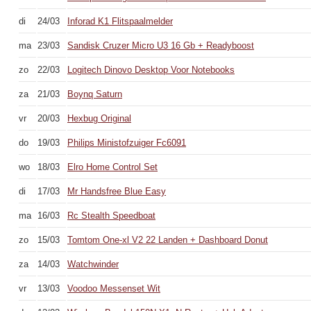
di
24/03
Inforad K1 Flitspaalmelder
ma
23/03
Sandisk Cruzer Micro U3 16 Gb + Readyboost
zo
22/03
Logitech Dinovo Desktop Voor Notebooks
za
21/03
Boynq Saturn
vr
20/03
Hexbug Original
do
19/03
Philips Ministofzuiger Fc6091
wo
18/03
Elro Home Control Set
di
17/03
Mr Handsfree Blue Easy
ma
16/03
Rc Stealth Speedboat
zo
15/03
Tomtom One-xl V2 22 Landen + Dashboard Donut
za
14/03
Watchwinder
vr
13/03
Voodoo Messenset Wit