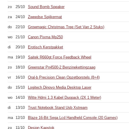
zo
25/10
Sound Bomb Speaker
za
24/10
Zweedse Spijkermat
do
22/10
Growmagic Christmas Tree (Set Van 2 Stuks)
wo
21/10
Canon Pixma Mp250
di
20/10
Erotisch Kerstpakket
ma
19/10
Saitek R660gt Force Feedback Wheel
zo
18/10
Greenstar Pn4500-2 Benzinekettingzaag
vr
16/10
Oral-b Precision Clean Opzetborstels (8+4)
do
15/10
Logitech Dinovo Media Desktop Laser
wo
14/10
Witte Hdmi 1.3 Kabel Duopack (2X 1 Meter)
di
13/10
Trust Notebook Stand Usb Xstream
ma
12/10
Blaze 16-Bit Sega Lcd Handheld Console (20 Games)
zo
11/10
Design Kapstok