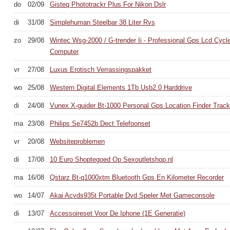
do
02/09
Gisteq Phototrackr Plus For Nikon Dslr
di
31/08
Simplehuman Steelbar 38 Liter Rvs
zo
29/08
Wintec Wsg-2000 / G-trender Ii - Professional Gps Lcd Cycl
Computer
vr
27/08
Luxus Erotisch Verrassingspakket
wo
25/08
Western Digital Elements 1Tb Usb2.0 Harddrive
di
24/08
Vunex X-guider Bt-1000 Personal Gps Location Finder Trac
ma
23/08
Philips Se7452b Dect Telefoonset
vr
20/08
Websiteproblemen
di
17/08
10 Euro Shoptegoed Op Sexoutletshop.nl
ma
16/08
Qstarz Bt-q1000xtm Bluetooth Gps En Kilometer Recorder
wo
14/07
Akai Acvds935t Portable Dvd Speler Met Gameconsole
di
13/07
Accessoireset Voor De Iphone (1E Generatie)