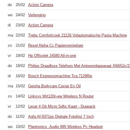
do
25/02
Action Camera
wo
24/02
Verlenging
di
23/02
Action Camera
ma
22/02
Trebs Comfortcook 21126 Volautomatische Pasta Machine
zo
21/02
Rexel Alpha Cc Papiervernietiger
vr
19/02
Hp Officejet J4580 All-in-one
do
18/02
Philips Draadloze Telefoon Met Antwoordapparaat Xl6652c/2
di
16/02
Bosch Espressomachine Tca 7129Rw
ma
15/02
Geisha Bodycare Caviar En Oil
zo
14/02
Linksys Wrt120n-ew Wireless N Router
vr
12/02
Lexar 4 Gb Micro Sdhc Kaart - Duopack
do
11/02
Agfa Af-5071ps Digitale Fotolijst 7 Inch
wo
10/02
Plantronics .Audio 995 Wireless Pc Headset