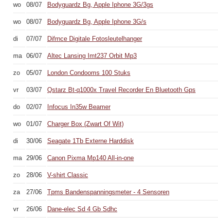
wo
08/07
Bodyguardz Bg, Apple Iphone 3G/3gs
wo
08/07
Bodyguardz Bg, Apple Iphone 3G/s
di
07/07
Difrnce Digitale Fotosleutelhanger
ma
06/07
Altec Lansing Imt237 Orbit Mp3
zo
05/07
London Condooms 100 Stuks
vr
03/07
Qstarz Bt-q1000x Travel Recorder En Bluetooth Gps
do
02/07
Infocus In35w Beamer
wo
01/07
Charger Box (Zwart Of Wit)
di
30/06
Seagate 1Tb Externe Harddisk
ma
29/06
Canon Pixma Mp140 All-in-one
zo
28/06
V-shirt Classic
za
27/06
Tpms Bandenspanningsmeter - 4 Sensoren
vr
26/06
Dane-elec Sd 4 Gb Sdhc