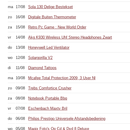
ma
17/08
Sola 130 Delige Bestekset
zo
16/08
Digitale Buiten Thermometer
za
15/08
Retro Pc Game : New World Order
vr
14/08
Akg K930 Wireless Uhf Stereo Headphones Zwart
do
13/08
Honeywell Led Ventilator
wo
12/08
Solargorilla V2
di
11/08
Diamond Tattoos
ma
10/08
Mcafee Total Protection 2009, 3 User Nl
zo
09/08
Trebs Comfortice Crusher
za
08/08
Notebook Portable Bbq
vr
07/08
Eschenbach Maxtv Bril
do
06/08
Philips Prestigo Universele Afstandsbediening
wo
05/08
Magix Foto's Op Cd & Dvd 8 Deluxe