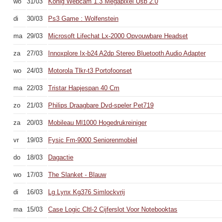
wo
31/03
König Webcam 1.3 Megapixel Usb 2.0
di
30/03
Ps3 Game : Wolfenstein
ma
29/03
Microsoft Lifechat Lx-2000 Opvouwbare Headset
za
27/03
Innoxplore Ix-b24 A2dp Stereo Bluetooth Audio Adapter
wo
24/03
Motorola Tlkr-t3 Portofoonset
ma
22/03
Tristar Hapjespan 40 Cm
zo
21/03
Philips Draagbare Dvd-speler Pet719
za
20/03
Mobileau Ml1000 Hogedrukreiniger
vr
19/03
Fysic Fm-9000 Seniorenmobiel
do
18/03
Dagactie
wo
17/03
The Slanket - Blauw
di
16/03
Lg Lynx Kg376 Simlockvrij
ma
15/03
Case Logic Cltl-2 Cijferslot Voor Notebooktas