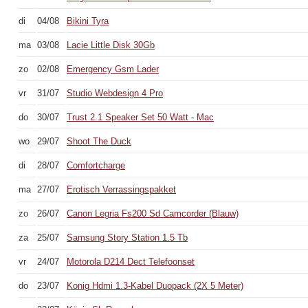
di
04/08
Bikini Tyra
ma
03/08
Lacie Little Disk 30Gb
zo
02/08
Emergency Gsm Lader
vr
31/07
Studio Webdesign 4 Pro
do
30/07
Trust 2.1 Speaker Set 50 Watt - Mac
wo
29/07
Shoot The Duck
di
28/07
Comfortcharge
ma
27/07
Erotisch Verrassingspakket
zo
26/07
Canon Legria Fs200 Sd Camcorder (Blauw)
za
25/07
Samsung Story Station 1.5 Tb
vr
24/07
Motorola D214 Dect Telefoonset
do
23/07
Konig Hdmi 1.3-Kabel Duopack (2X 5 Meter)