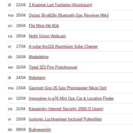
di
21/04
3 Koppige Led Tuinlamp (Aluminium)
ma
20/04
Qstarz Bt-q818x Bluetooth Gps Receiver Mtkii
zo
19/04
Flip Mino Hd 4Gb
za
18/04
Night Vision Webcam
vr
17/04
A-solar Am102 Aluminium Solar Charger
do
16/04
Mededeling
wo
15/04
Tiptel 323 Pmr Portofoonset
di
14/04
Robotarm
ma
13/04
Geometr Gnc-35 Gps Phototagger Nikon Dslr
zo
12/04
Innoxplore Ix-g76 Mini Gps Car & Location Finder
za
11/04
Kaspersky Internet Security 2009 (3 Users)
vr
10/04
Isotronic Luchtreiniger Inclusief Pollenfilter
do
09/04
Buikwegshirt