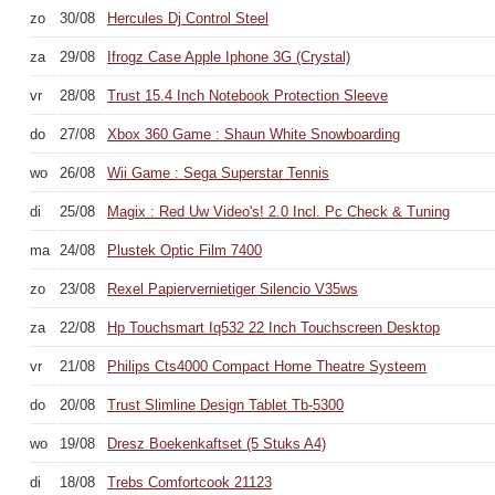
zo
30/08
Hercules Dj Control Steel
za
29/08
Ifrogz Case Apple Iphone 3G (Crystal)
vr
28/08
Trust 15.4 Inch Notebook Protection Sleeve
do
27/08
Xbox 360 Game : Shaun White Snowboarding
wo
26/08
Wii Game : Sega Superstar Tennis
di
25/08
Magix : Red Uw Video's! 2.0 Incl. Pc Check & Tuning
ma
24/08
Plustek Optic Film 7400
zo
23/08
Rexel Papiervernietiger Silencio V35ws
za
22/08
Hp Touchsmart Iq532 22 Inch Touchscreen Desktop
vr
21/08
Philips Cts4000 Compact Home Theatre Systeem
do
20/08
Trust Slimline Design Tablet Tb-5300
wo
19/08
Dresz Boekenkaftset (5 Stuks A4)
di
18/08
Trebs Comfortcook 21123