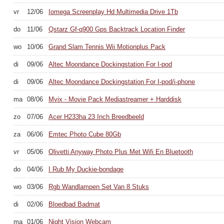
vr
12/06
Iomega Screenplay Hd Multimedia Drive 1Tb
do
11/06
Qstarz Gf-q900 Gps Backtrack Location Finder
wo
10/06
Grand Slam Tennis Wii Motionplus Pack
di
09/06
Altec Moondance Dockingstation For I-pod
di
09/06
Altec Moondance Dockingstation For I-pod/i-phone
ma
08/06
Mvix - Movie Pack Mediastreamer + Harddisk
zo
07/06
Acer H233ha 23 Inch Breedbeeld
za
06/06
Emtec Photo Cube 80Gb
vr
05/06
Olivetti Anyway Photo Plus Met Wifi En Bluetooth
do
04/06
I Rub My Duckie-bondage
wo
03/06
Rgb Wandlampen Set Van 8 Stuks
di
02/06
Bloedbad Badmat
ma
01/06
Night Vision Webcam