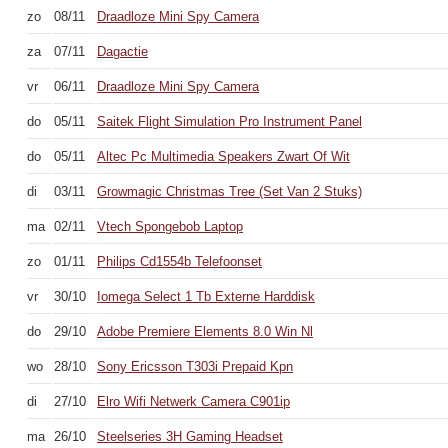
zo
08/11
Draadloze Mini Spy Camera
za
07/11
Dagactie
vr
06/11
Draadloze Mini Spy Camera
do
05/11
Saitek Flight Simulation Pro Instrument Panel
do
05/11
Altec Pc Multimedia Speakers Zwart Of Wit
di
03/11
Growmagic Christmas Tree (Set Van 2 Stuks)
ma
02/11
Vtech Spongebob Laptop
zo
01/11
Philips Cd1554b Telefoonset
vr
30/10
Iomega Select 1 Tb Externe Harddisk
do
29/10
Adobe Premiere Elements 8.0 Win Nl
wo
28/10
Sony Ericsson T303i Prepaid Kpn
di
27/10
Elro Wifi Netwerk Camera C901ip
ma
26/10
Steelseries 3H Gaming Headset