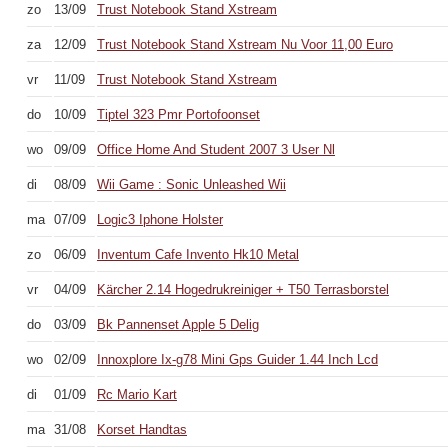
zo
13/09
Trust Notebook Stand Xstream
za
12/09
Trust Notebook Stand Xstream Nu Voor 11,00 Euro
vr
11/09
Trust Notebook Stand Xstream
do
10/09
Tiptel 323 Pmr Portofoonset
wo
09/09
Office Home And Student 2007 3 User Nl
di
08/09
Wii Game : Sonic Unleashed Wii
ma
07/09
Logic3 Iphone Holster
zo
06/09
Inventum Cafe Invento Hk10 Metal
vr
04/09
Kärcher 2.14 Hogedrukreiniger + T50 Terrasborstel
do
03/09
Bk Pannenset Apple 5 Delig
wo
02/09
Innoxplore Ix-g78 Mini Gps Guider 1.44 Inch Lcd
di
01/09
Rc Mario Kart
ma
31/08
Korset Handtas