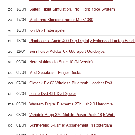
zo
18/04
Saitek Flight Simulation, Pro Flight Yoke System
za
17/04
Medisana Bloeddrukmeter Mtx51080
vr
16/04
Ion Usb Platenspeler
di
13/04
Plantronics .Audio 400 Dsp Digitally Enhanced Laptop Head
zo
11/04
Sennheiser Adidas Cx 680 Sport Oordopjes
vr
09/04
Nero Multimedia Suite 10 (Nl Versie)
do
08/04
Mp3 Speakers - Finger Decks
wo
07/04
Gioteck Ex-02 Wireless Bluetooth Headset Ps3
di
06/04
Lenco Dvd-431 Dvd Speler
ma
05/04
Western Digital Elements 2Tb Usb2.0 Harddrive
za
03/04
Variotek Vt-pp-320 Mobile Power Pack 18,5 Watt
do
01/04
Schitterend 3-Kamer Appartement In Rotterdam