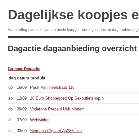
Dagelijkse koopjes e
Aanbieding overzicht van de beste koopjes, kortingscodes en dagaanbieding
Dagactie dagaanbieding overzicht
Ga naar Dagactie
dag
datum
produkt
do
16/09
Puck Van Heelstraat 116
zo
12/09
10 Euro Shoptegoed Op Sexoutletshop.nl
do
09/09
Vodafone Prepaid Usb Modem
di
07/09
Webwinkel
vr
03/09
Siemens Gigaset As285 Trio