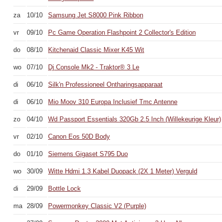
za
10/10
Samsung Jet S8000 Pink Ribbon
vr
09/10
Pc Game Operation Flashpoint 2 Collector's Edition
do
08/10
Kitchenaid Classic Mixer K45 Wit
wo
07/10
Dj Console Mk2 - Traktor® 3 Le
di
06/10
Silk'n Professioneel Ontharingsapparaat
di
06/10
Mio Moov 310 Europa Inclusief Tmc Antenne
zo
04/10
Wd Passport Essentials 320Gb 2.5 Inch (Willekeurige Kleur)
vr
02/10
Canon Eos 50D Body
do
01/10
Siemens Gigaset S795 Duo
wo
30/09
Witte Hdmi 1.3 Kabel Duopack (2X 1 Meter) Verguld
di
29/09
Bottle Lock
ma
28/09
Powermonkey Classic V2 (Purple)