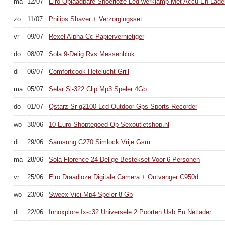
ma
12/07
Elro Oplaadbare Snoerloze Led-werklamp Met Accu En Lade
zo
11/07
Philips Shaver + Verzorgingsset
vr
09/07
Rexel Alpha Cc Papiervernietiger
do
08/07
Sola 9-Delig Rvs Messenblok
di
06/07
Comfortcook Hetelucht Grill
ma
05/07
Selar Sl-322 Clip Mp3 Speler 4Gb
do
01/07
Qstarz Sr-q2100 Lcd Outdoor Gps Sports Recorder
wo
30/06
10 Euro Shoptegoed Op Sexoutletshop.nl
di
29/06
Samsung C270 Simlock Vrije Gsm
ma
28/06
Sola Florence 24-Delige Bestekset Voor 6 Personen
vr
25/06
Elro Draadloze Digitale Camera + Ontvanger C950d
wo
23/06
Sweex Vici Mp4 Speler 8 Gb
di
22/06
Innoxplore Ix-c32 Universele 2 Poorten Usb Eu Netlader