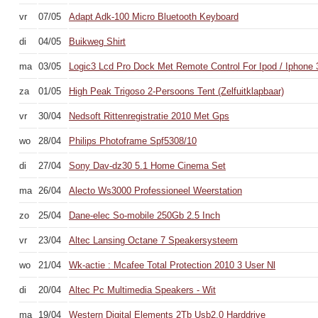
vr
07/05
Adapt Adk-100 Micro Bluetooth Keyboard
di
04/05
Buikweg Shirt
ma
03/05
Logic3 Lcd Pro Dock Met Remote Control For Ipod / Iphone
za
01/05
High Peak Trigoso 2-Persoons Tent (Zelfuitklapbaar)
vr
30/04
Nedsoft Rittenregistratie 2010 Met Gps
wo
28/04
Philips Photoframe Spf5308/10
di
27/04
Sony Dav-dz30 5.1 Home Cinema Set
ma
26/04
Alecto Ws3000 Professioneel Weerstation
zo
25/04
Dane-elec So-mobile 250Gb 2.5 Inch
vr
23/04
Altec Lansing Octane 7 Speakersysteem
wo
21/04
Wk-actie : Mcafee Total Protection 2010 3 User Nl
di
20/04
Altec Pc Multimedia Speakers - Wit
ma
19/04
Western Digital Elements 2Tb Usb2.0 Harddrive