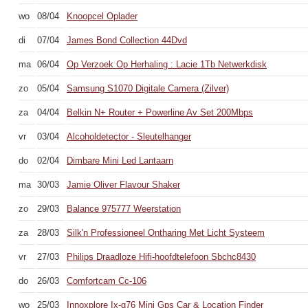
wo
08/04
Knoopcel Oplader
di
07/04
James Bond Collection 44Dvd
ma
06/04
Op Verzoek Op Herhaling : Lacie 1Tb Netwerkdisk
zo
05/04
Samsung S1070 Digitale Camera (Zilver)
za
04/04
Belkin N+ Router + Powerline Av Set 200Mbps
vr
03/04
Alcoholdetector - Sleutelhanger
do
02/04
Dimbare Mini Led Lantaarn
ma
30/03
Jamie Oliver Flavour Shaker
zo
29/03
Balance 975777 Weerstation
za
28/03
Silk'n Professioneel Ontharing Met Licht Systeem
vr
27/03
Philips Draadloze Hifi-hoofdtelefoon Sbchc8430
do
26/03
Comfortcam Cc-106
wo
25/03
Innoxplore Ix-g76 Mini Gps Car & Location Finder