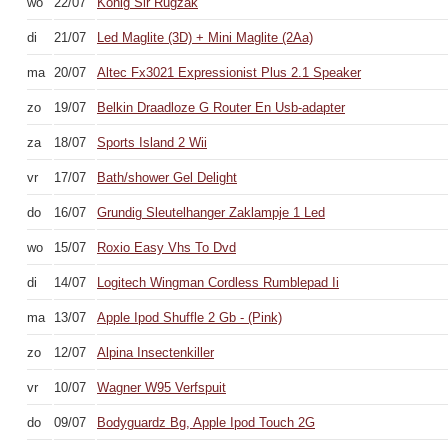
wo
22/07
König Slr Rugzak
di
21/07
Led Maglite (3D) + Mini Maglite (2Aa)
ma
20/07
Altec Fx3021 Expressionist Plus 2.1 Speaker
zo
19/07
Belkin Draadloze G Router En Usb-adapter
za
18/07
Sports Island 2 Wii
vr
17/07
Bath/shower Gel Delight
do
16/07
Grundig Sleutelhanger Zaklampje 1 Led
wo
15/07
Roxio Easy Vhs To Dvd
di
14/07
Logitech Wingman Cordless Rumblepad Ii
ma
13/07
Apple Ipod Shuffle 2 Gb - (Pink)
zo
12/07
Alpina Insectenkiller
vr
10/07
Wagner W95 Verfspuit
do
09/07
Bodyguardz Bg, Apple Ipod Touch 2G