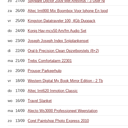
zo
27/09
Spyware Doctor 2009 Met Antivirus - 3 User Nl
za
26/09
Altec Imt800 Mix Boombox Voor Iphone En Ipod
vr
25/09
Kingston Datatraveler 100, 4Gb Duopack
do
24/09
Konig Hav-mcs50 Am/fm Audio Set
wo
23/09
Joseph Joseph Index Snijplankenset
di
22/09
Oral-b Precision Clean Opzetborstels (8+2)
ma
21/09
Trebs Comfortalarm 22301
zo
20/09
Prouser Parkeerhulp
vr
18/09
Western Digital My Book Mirror Edition - 2 Tb
do
17/09
Altec Imt620 Inmotion Classic
wo
16/09
Travel Slanket
ma
14/09
Alecto Ws3000 Professioneel Weerstation
zo
13/09
Corel Paintshop Photo Express 2010