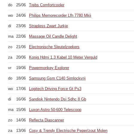
do
25/06
Trebs Comfortcooler
wo
24/06
Philips Memorecorder Lfh 7780 Mkii
di
23/06
Strapless Zwart Jurkje
ma
22/06
Massage Oil Candle Delight
zo
21/06
Electronische Sleutelzoekers
za
20/06
Konig Hdmi 1.3 Kabel 10 Meter Verguld
vr
19/06
Powermonkey Explorer
do
18/06
Samsung Gsm C140 Simlockvrij
wo
17/06
Logitech Driving Force Gt Ps3
di
16/06
Sandisk Nintendo Dsi Sdhc 8 Gb
ma
15/06
Luxon Astro 50-600 Telescoop
zo
14/06
Reflecta Diascanner
za
13/06
Cosy & Trendy Electrische Peper/zout Molen