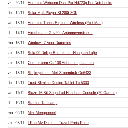
vr
20/11
Hercules Webcam Dual Pix Hd720p For Notebooks
do
19/11
Selar Mp4 Player Sl-280t 8Gb
wo
18/11
Hercules Tunes Explorer Wireless (Pc / Mac)
di
17/11
Hirschmann Ghv20e Antenneversterker
ma
16/11
Windows 7 Voor Dummies
zo
15/11
Sola 90-Delige Bestekset : Haagsch Lofje
zo
15/11
Comfortcam Cc-106 Achteruitrijdcamera
vr
13/11
Strijksysteem Met Stoomdruk Gc6433
do
12/11
Trust Slimline Design Tablet Tb-5300
wo
11/11
Blaze 16-Bit Sega Lcd Handheld Console (20 Games)
di
10/11
Stadion Tafellamp
ma
09/11
Mini Mengpaneel
zo
08/11
I Rub My Duckie - Travel Paris Rose