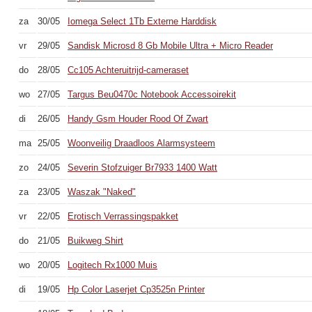
za
30/05
Iomega Select 1Tb Externe Harddisk
vr
29/05
Sandisk Microsd 8 Gb Mobile Ultra + Micro Reader
do
28/05
Cc105 Achteruitrijd-cameraset
wo
27/05
Targus Beu0470c Notebook Accessoirekit
di
26/05
Handy Gsm Houder Rood Of Zwart
ma
25/05
Woonveilig Draadloos Alarmsysteem
zo
24/05
Severin Stofzuiger Br7933 1400 Watt
za
23/05
Waszak "Naked"
vr
22/05
Erotisch Verrassingspakket
do
21/05
Buikweg Shirt
wo
20/05
Logitech Rx1000 Muis
di
19/05
Hp Color Laserjet Cp3525n Printer