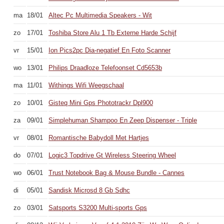
ma
18/01
Altec Pc Multimedia Speakers - Wit
zo
17/01
Toshiba Store Alu 1 Tb Externe Harde Schijf
vr
15/01
Ion Pics2pc Dia-negatief En Foto Scanner
wo
13/01
Philips Draadloze Telefoonset Cd5653b
ma
11/01
Withings Wifi Weegschaal
zo
10/01
Gisteq Mini Gps Phototrackr Dpl900
za
09/01
Simplehuman Shampoo En Zeep Dispenser - Triple
vr
08/01
Romantische Babydoll Met Hartjes
do
07/01
Logic3 Topdrive Gt Wireless Steering Wheel
wo
06/01
Trust Notebook Bag & Mouse Bundle - Cannes
di
05/01
Sandisk Microsd 8 Gb Sdhc
zo
03/01
Satsports S3200 Multi-sports Gps