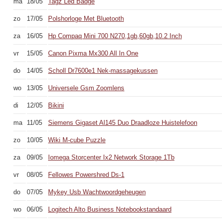
ma
18/05
Tagz Led Badge
zo
17/05
Polshorloge Met Bluetooth
za
16/05
Hp Compaq Mini 700 N270,1gb,60gb,10.2 Inch
vr
15/05
Canon Pixma Mx300 All In One
do
14/05
Scholl Dr7600e1 Nek-massagekussen
wo
13/05
Universele Gsm Zoomlens
di
12/05
Bikini
ma
11/05
Siemens Gigaset Al145 Duo Draadloze Huistelefoon
zo
10/05
Wiki M-cube Puzzle
za
09/05
Iomega Storcenter Ix2 Network Storage 1Tb
vr
08/05
Fellowes Powershred Ds-1
do
07/05
Mykey Usb Wachtwoordgeheugen
wo
06/05
Logitech Alto Business Notebookstandaard