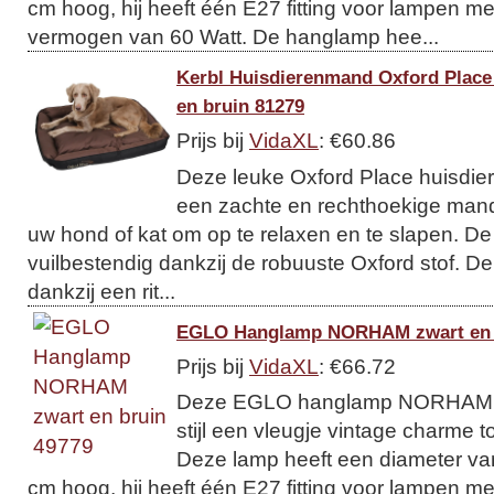
cm hoog, hij heeft één E27 fitting voor lampen 
vermogen van 60 Watt. De hanglamp hee...
Kerbl Huisdierenmand Oxford Place
en bruin 81279
Prijs bij
VidaXL
: €60.86
Deze leuke Oxford Place huisdie
een zachte en rechthoekige mand 
uw hond of kat om op te relaxen en te slapen. De
vuilbestendig dankzij de robuuste Oxford stof. D
dankzij een rit...
EGLO Hanglamp NORHAM zwart en 
Prijs bij
VidaXL
: €66.72
Deze EGLO hanglamp NORHAM voe
stijl een vleugje vintage charme t
Deze lamp heeft een diameter va
cm hoog, hij heeft één E27 fitting voor lampen 