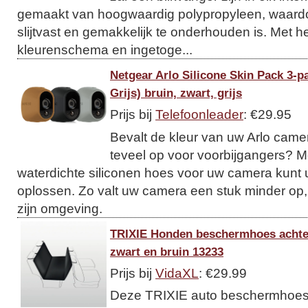
gemaakt van hoogwaardig polypropyleen, waardo
slijtvast en gemakkelijk te onderhouden is. Met he
kleurenschema en ingetoge...
Netgear Arlo Silicone Skin Pack 3-p
Grijs) bruin, zwart, grijs
Prijs bij
Telefoonleader
: €29.95
Bevalt de kleur van uw Arlo camera 
teveel op voor voorbijgangers? 
waterdichte siliconen hoes voor uw camera kunt u
oplossen. Zo valt uw camera een stuk minder op, 
zijn omgeving.
TRIXIE Honden beschermhoes achte
zwart en bruin 13233
Prijs bij
VidaXL
: €29.99
Deze TRIXIE auto beschermhoes