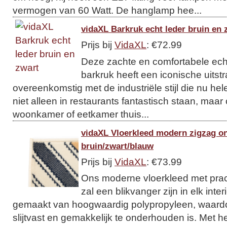
vermogen van 60 Watt. De hanglamp hee...
vidaXL Barkruk echt leder bruin en 
Prijs bij
VidaXL
: €72.99
Deze zachte en comfortabele echt 
barkruk heeft een iconische uitstr
overeenkomstig met de industriële stijl die nu hele
niet alleen in restaurants fantastisch staan, maar
woonkamer of eetkamer thuis...
vidaXL Vloerkleed modern zigzag o
bruin/zwart/blauw
Prijs bij
VidaXL
: €73.99
Ons moderne vloerkleed met prac
zal een blikvanger zijn in elk inter
gemaakt van hoogwaardig polypropyleen, waardo
slijtvast en gemakkelijk te onderhouden is. Met he