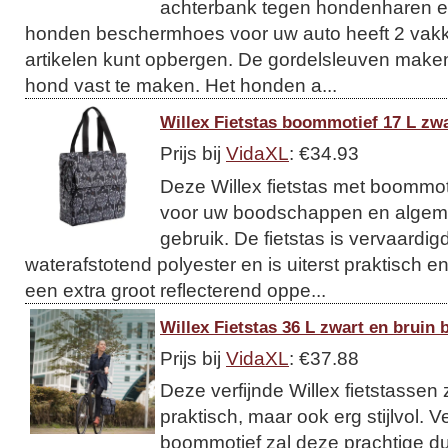
achterbank tegen hondenharen 
honden beschermhoes voor uw auto heeft 2 vakk
artikelen kunt opbergen. De gordelsleuven make
hond vast te maken. Het honden a...
Willex Fietstas boommotief 17 L zwa
Prijs bij
VidaXL
: €34.93
Deze Willex fietstas met boommoti
voor uw boodschappen en algeme
gebruik. De fietstas is vervaardig
waterafstotend polyester en is uiterst praktisch e
een extra groot reflecterend oppe...
Willex Fietstas 36 L zwart en bruin
Prijs bij
VidaXL
: €37.88
Deze verfijnde Willex fietstassen z
praktisch, maar ook erg stijlvol. 
boommotief zal deze prachtige du