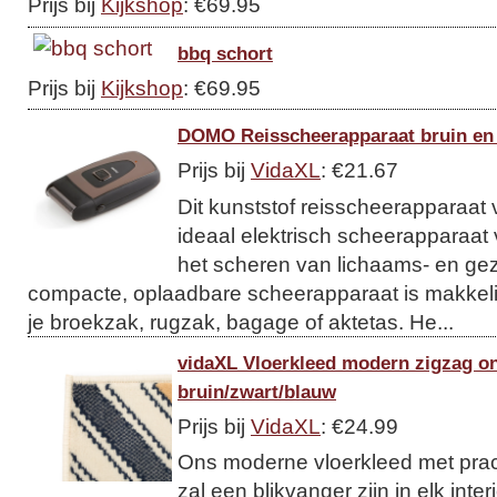
Prijs bij
Kijkshop
: €69.95
bbq schort
Prijs bij
Kijkshop
: €69.95
DOMO Reisscheerapparaat bruin en
Prijs bij
VidaXL
: €21.67
Dit kunststof reisscheerapparaa
ideaal elektrisch scheerapparaat
het scheren van lichaams- en gez
compacte, oplaadbare scheerapparaat is makkeli
je broekzak, rugzak, bagage of aktetas. He...
vidaXL Vloerkleed modern zigzag o
bruin/zwart/blauw
Prijs bij
VidaXL
: €24.99
Ons moderne vloerkleed met prac
zal een blikvanger zijn in elk inter