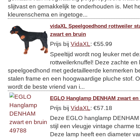
slijtvast en gemakkelijk te onderhouden is. Met he
kleurenschema en ingetoge...
vidaXL Speelgoedhond rottweiler s
zwart en bruin
Prijs bij
VidaXL
: €55.99
Speeltijd wordt nog leuker met d
rottweilerknuffel! Deze zachte en 
speelgoedhond met gedetailleerde kenmerken bes
stalen frame en een hoogwaardige pluche stof. O
wordt de beste vriend van i...
EGLO Hanglamp DENHAM zwart en b
Prijs bij
VidaXL
: €57.18
Deze EGLO hanglamp DENHAM voe
stijl een vleugje vintage charme t
Deze lamp heeft een diameter va