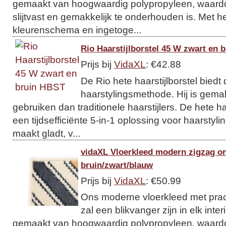
gemaakt van hoogwaardig polypropyleen, waardo
slijtvast en gemakkelijk te onderhouden is. Met he
kleurenschema en ingetoge...
Rio Haarstijlborstel 45 W zwart en 
Prijs bij
VidaXL
: €42.88
De Rio hete haarstijlborstel biedt
haarstylingsmethode. Hij is gemak
gebruiken dan traditionele haarstijlers. De hete haa
een tijdsefficiënte 5-in-1 oplossing voor haarstyling.
maakt gladt, v...
vidaXL Vloerkleed modern zigzag o
bruin/zwart/blauw
Prijs bij
VidaXL
: €50.99
Ons moderne vloerkleed met prac
zal een blikvanger zijn in elk inter
gemaakt van hoogwaardig polypropyleen, waardo