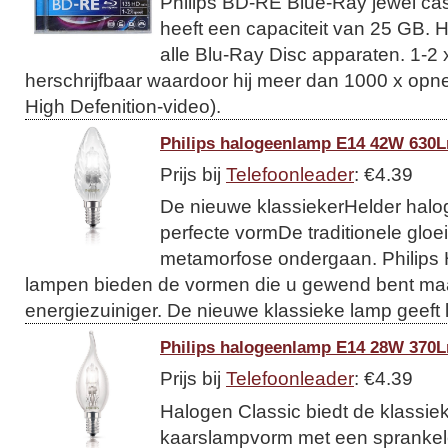
Philips BD-RE Blue-Ray jewel c
heeft een capaciteit van 25 GB. H
alle Blu-Ray Disc apparaten. 1-2 
herschrijfbaar waardoor hij meer dan 1000 x opn
High Defenition-video).
Philips halogeenlamp E14 42W 630L
Prijs bij
Telefoonleader
: €4.39
De nieuwe klassiekerHelder halog
perfecte vormDe traditionele gloe
metamorfose ondergaan. Philips 
lampen bieden de vormen die u gewend bent ma
energiezuiniger. De nieuwe klassieke lamp geeft l
Philips halogeenlamp E14 28W 370L
Prijs bij
Telefoonleader
: €4.39
Halogen Classic biedt de klassie
kaarslampvorm met een sprankelen