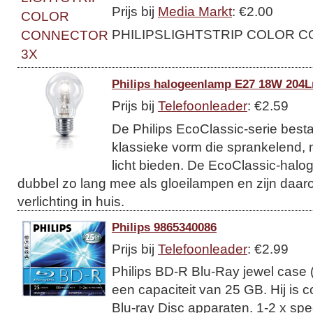
Prijs bij
Media Markt
: €2.00
PHILIPSLIGHTSTRIP COLOR C
Philips halogeenlamp E27 18W 204L
Prijs bij
Telefoonleader
: €2.59
De Philips EcoClassic-serie best
klassieke vorm die sprankelend, n
licht bieden. De EcoClassic-hal
dubbel zo lang mee als gloeilampen en zijn daaro
verlichting in huis.
Philips 9865340086
Prijs bij
Telefoonleader
: €2.99
Philips BD-R Blu-Ray jewel case
een capaciteit van 25 GB. Hij is c
Blu-ray Disc apparaten. 1-2 x spe