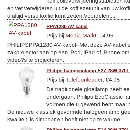
koffieolieverwijderingstabletten ku
en vet verwijderen uit de koffiezetunit van uw kof
u altijd verse koffie kunt zetten.Voordelen:...
PPA1280 AV-kabel
Prijs bij
Media Markt
: €4.95
PHILIPSPPA1280 AV-kabel--Met deze AV-kabel sl
zakprojector aan op een iPod, iPad of iPhone om 
video?s te projecteren.
Philips halogeenlamp E27 28W 370L
Prijs bij
Telefoonleader
: €4.95
De traditionele gloeilamp heeft 
ondergaan. Philips EcoClassic-l
vormen die u gewend bent maar d
De nieuwe klassiek gevormde halogeenlamp geeft
kwaliteit, is dimbaar en hoeft niet op te warme...
Philips halogeenlamp E14 28W 370L