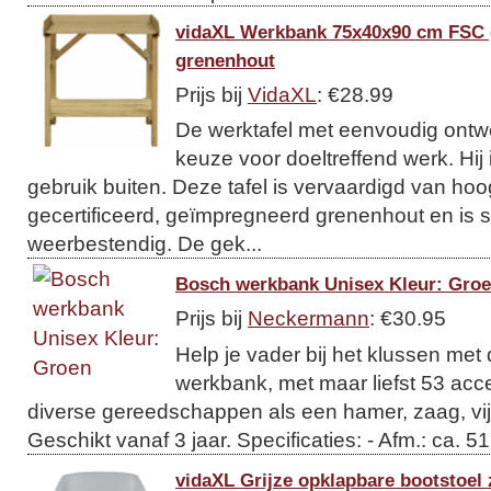
vidaXL Werkbank 75x40x90 cm FSC
grenenhout
Prijs bij
VidaXL
: €28.99
De werktafel met eenvoudig ontw
keuze voor doeltreffend werk. Hij 
gebruik buiten. Deze tafel is vervaardigd van ho
gecertificeerd, geïmpregneerd grenenhout en is 
weerbestendig. De gek...
Bosch werkbank Unisex Kleur: Gro
Prijs bij
Neckermann
: €30.95
Help je vader bij het klussen me
werkbank, met maar liefst 53 acce
diverse gereedschappen als een hamer, zaag, vij
Geschikt vanaf 3 jaar. Specificaties: - Afm.: ca. 5
vidaXL Grijze opklapbare bootstoel