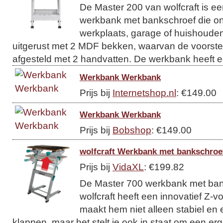
De Master 200 van wolfcraft is ee
werkbank met bankschroef die onm
werkplaats, garage of huishouden.
uitgerust met 2 MDF bekken, waarvan de voorst
afgesteld met 2 handvatten. De werkbank heeft ee
Werkbank Werkbank
Prijs bij
Internetshop.nl
: €149.00
Werkbank Werkbank
Prijs bij
Bobshop
: €149.00
wolfcraft Werkbank met bankschroe
Prijs bij
VidaXL
: €199.82
De Master 700 werkbank met ban
wolfcraft heeft een innovatief Z-v
maakt hem niet alleen stabiel en 
klappen, maar het stelt je ook in staat om een e