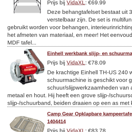
Prijs bij
VidaXL
: €69.99
Deze behangtafelset bestaat uit 3 
verstelbaar zijn. De set is multifu
gebruikt worden voor behangen, interieurinrichtin
het afmeten van materiaal, en meer! Het eenvoudi
MDF tafel...
Einhell werkbank slijp- en schuurm
Prijs bij
VidaXL
: €78.09
De krachtige Einhell TH-US 240 w
schuurmachine is geschikt voor g
schuur/slijpwerkzaamheden van a
metaal en hout. Hij heeft een grove slijp-/schuurs
slijp-/schuurband, beiden draaien op een as met k
Camp Gear Opklapbare kampeertafel
1404414
Prijs bij
VidaXL
: €83.78