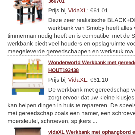
360701
Prijs bij
VidaXL
: €61.01
Deze zeer realistische BLACK+
werkbank van Smoby heeft alles 
timmerman nodig heeft en is compatibel met de
werkbank biedt veel houders en opslagruimte voo
meegeleverde gereedschappen en werkstuk ma..
Wonderworld Werkbank met gereed
HOUT192438
Prijs bij
VidaXL
: €61.10
De werkbank met gereedschap v
zorgt ervoor dat uw kleine klusj
kan helpen dingen in huis te repareren. De speel
met gereedschap zoals een hamer, een schroeve
moersleutel, schroeven, spijkers ...
vidaXL Werkbank met ophangbord e