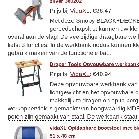
zilver 360202
Prijs bij
VidaXL
: €38.47
Met deze Smoby BLACK+DECKE
gereedschapskist kunnen uw kle
overal aan de slag! De veelzijdige draagbare we
liefst 3 functies. In de werkbankmodus kunnen kl
gebruik maken van de functionele ba...
Draper Tools Opvouwbare werkbank
Prijs bij
VidaXL
: €40.94
Deze opvouwbare werkbank van D
lichtgewicht en het opvouwbare
makkelijk te dragen en op te ber
werkoppervlak is gemaakt van hoogwaardig MDF
poten zijn gemaakt van staal. De werkbank staat s
vidaXL Opklapbare bootstoel met bl
51 x 48 cm