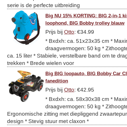
serie is de perfecte uitbreiding
Big NU 15% KORTING: BIG 2-in-1 kin
loophond, BIG Bobby trolley blauw
Prijs bij
Otto
: €34.99
* Bxdxh: ca. 51x23x35 cm * Maxi
draagvermogen: 50 kg * Zithoogte
ca. 15 liter * Stabiele, verstelbare band om te dr
trekken * Brede wielen voor
Big BIG loopauto, BIG Bobby Car Cl
fanedition
Prijs bij
Otto
: €42.95
* Bxdxh: ca. 58x30x38 cm * Maxi
draagvermogen: 50 kg * Zithoogte
Ergonomische zitting met diepliggend zwaartepunt
design * Stevig stuur met claxon *