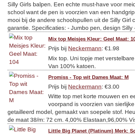
Silly Girls balpen. Een echte must-have voor mei
school want de pen is voorzien van een handgrip
mooi bij de andere schoolspullen uit de Silly Girl co
garantie. Specificaties: - Jumbo pen, design Silly - 
Mix top Meisjes Kleur: Geel Maat: 1
Prijs bij
Neckermann
: €1.98
Mix top. Uni topje met verstelba
Van 100% katoen.
Promiss - Top wit Dames Maat: M
Prijs bij
Neckermann
: €3.00
Witte top met korte mouwen en ee
voorpand is voorzien van sierlijke 
getailleerd model, gemaakt van soepele stof. Heu
de maat 38/m: 72 cm. 4,00% Elastaan,96,00% V
Little Big Planet (Platinum) Merk: S