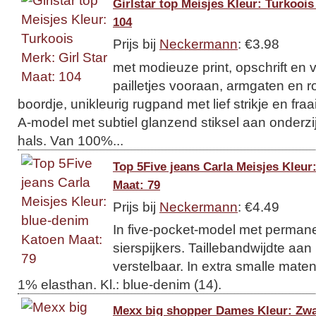
Girlstar top Meisjes Kleur: Turkoois
104
Prijs bij
Neckermann
: €3.98
met modieuze print, opschrift en 
pailletjes vooraan, armgaten en ro
boordje, unikleurig rugpand met lief strikje en fraa
A-model met subtiel glanzend stiksel aan onderz
hals. Van 100%...
Top 5Five jeans Carla Meisjes Kleur
Maat: 79
Prijs bij
Neckermann
: €4.49
In five-pocket-model met perman
sierspijkers. Taillebandwijdte aan
verstelbaar. In extra smalle mat
1% elasthan. Kl.: blue-denim (14).
Mexx big shopper Dames Kleur: Zwa