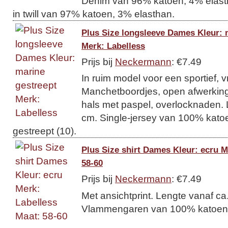
Denim van 96% katoen, 4% elasth
in twill van 97% katoen, 3% elasthan.
Plus Size longsleeve Dames Kleur: 
Merk: Labelless
Prijs bij
Neckermann
: €7.49
In ruim model voor een sportief, v
Manchetboordjes, open afwerking
hals met paspel, overlocknaden. 
cm. Single-jersey van 100% katoe
gestreept (10).
Plus Size shirt Dames Kleur: ecru M
58-60
Prijs bij
Neckermann
: €7.49
Met ansichtprint. Lengte vanaf ca
Vlammengaren van 100% katoen. K