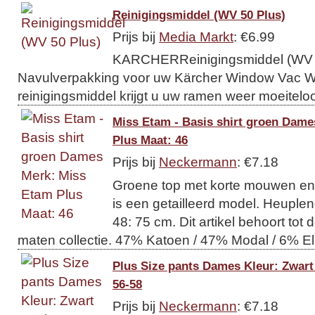
Reinigingsmiddel (WV 50 Plus)
Prijs bij
Media Markt
: €6.99
KARCHERReinigingsmiddel (WV 5
Navulverpakking voor uw Kärcher Window Vac WV
reinigingsmiddel krijgt u uw ramen weer moeiteloo
Miss Etam - Basis shirt groen Dam
Plus Maat: 46
Prijs bij
Neckermann
: €7.18
Groene top met korte mouwen en 
is een getailleerd model. Heuplen
48: 75 cm. Dit artikel behoort tot
maten collectie. 47% Katoen / 47% Modal / 6% E
Plus Size pants Dames Kleur: Zwart
56-58
Prijs bij
Neckermann
: €7.18