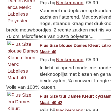
Prijs bij
Neckermann
: €5.99
Voor veel modeplezier op koude
zacht en flatterend. Met opvallen
hoge, staande kraag met drukkno
brede mouwboordjes, 2 rechte zakken met rits vo
70 cm. Microfleece van 100% polyester...
Plus Size blouse Dames Kleur: citro
Maat: 40
Prijs bij
Neckermann
: €5.99
In licht uitlopend model met ronde 
sierknooplijst met biezen en geh
beide zijden, ¾-mouwen. Lengte 
Voile van 100% katoen.
Plus Size trui Dames Kleur: cyclaa
Maat: 40-42
Prijs bij
Neckermann
: €5.99