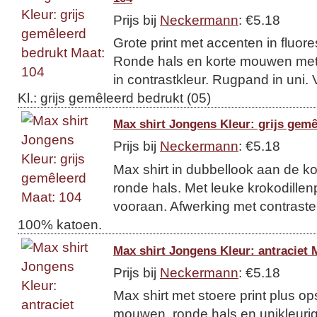
Prijs bij
Neckermann
: €5.18
Grote print met accenten in fluor
Ronde hals en korte mouwen met f
in contrastkleur. Rugpand in uni
Kl.: grijs gemêleerd bedrukt (05)
Max shirt Jongens Kleur: grijs gemê
Prijs bij
Neckermann
: €5.18
Max shirt in dubbellook aan de 
ronde hals. Met leuke krokodillenp
vooraan. Afwerking met contraste
100% katoen.
Max shirt Jongens Kleur: antraciet 
Prijs bij
Neckermann
: €5.18
Max shirt met stoere print plus op
mouwen, ronde hals en unikleuri