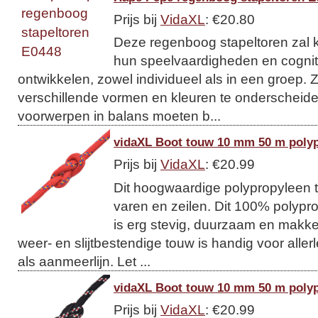
Prijs bij
VidaXL
: €20.80
Deze regenboog stapeltoren zal 
hun speelvaardigheden en cogni
ontwikkelen, zowel individueel als in een groep. 
verschillende vormen en kleuren te onderscheid
voorwerpen in balans moeten b...
vidaXL Boot touw 10 mm 50 m poly
Prijs bij
VidaXL
: €20.99
Dit hoogwaardige polypropyleen t
varen en zeilen. Dit 100% polypro
is erg stevig, duurzaam en makkeli
weer- en slijtbestendige touw is handig voor allerl
als aanmeerlijn. Let ...
vidaXL Boot touw 10 mm 50 m polyp
Prijs bij
VidaXL
: €20.99