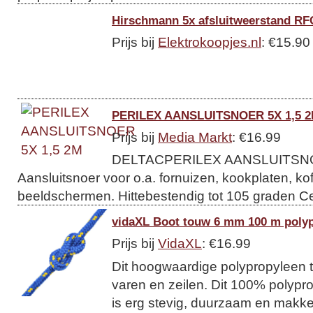
Hirschmann 5x afsluitweerstand RF
Prijs bij
Elektrokoopjes.nl
: €15.90
PERILEX AANSLUITSNOER 5X 1,5 
Prijs bij
Media Markt
: €16.99
DELTACPERILEX AANSLUITSNOE
Aansluitsnoer voor o.a. fornuizen, kookplaten, ko
beeldschermen. Hittebestendig tot 105 graden Ce
vidaXL Boot touw 6 mm 100 m poly
Prijs bij
VidaXL
: €16.99
Dit hoogwaardige polypropyleen t
varen en zeilen. Dit 100% polypro
is erg stevig, duurzaam en makkeli