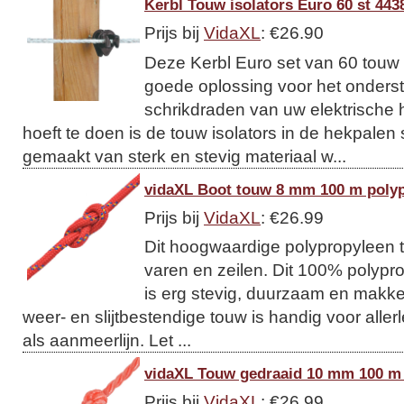
Kerbl Touw isolators Euro 60 st 443
Prijs bij
VidaXL
: €26.90
Deze Kerbl Euro set van 60 touw i
goede oplossing voor het onders
schrikdraden van uw elektrische 
hoeft te doen is de touw isolators in de hekpalen
gemaakt van sterk en stevig materiaal w...
vidaXL Boot touw 8 mm 100 m poly
Prijs bij
VidaXL
: €26.99
Dit hoogwaardige polypropyleen t
varen en zeilen. Dit 100% polypro
is erg stevig, duurzaam en makkeli
weer- en slijtbestendige touw is handig voor allerl
als aanmeerlijn. Let ...
vidaXL Touw gedraaid 10 mm 100 m 
Prijs bij
VidaXL
: €26.99