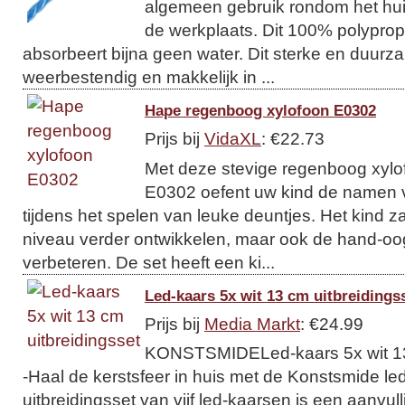
algemeen gebruik rondom het huis
de werkplaats. Dit 100% polypropy
absorbeert bijna geen water. Dit sterke en duurzam
weerbestendig en makkelijk in ...
Hape regenboog xylofoon E0302
Prijs bij
VidaXL
: €22.73
Met deze stevige regenboog xyl
E0302 oefent uw kind de namen 
tijdens het spelen van leuke deuntjes. Het kind z
niveau verder ontwikkelen, maar ook de hand-oog
verbeteren. De set heeft een ki...
Led-kaars 5x wit 13 cm uitbreidings
Prijs bij
Media Markt
: €24.99
KONSTSMIDELed-kaars 5x wit 13 
-Haal de kerstsfeer in huis met de Konstsmide l
uitbreidingsset van vijf led-kaarsen is een aanvul