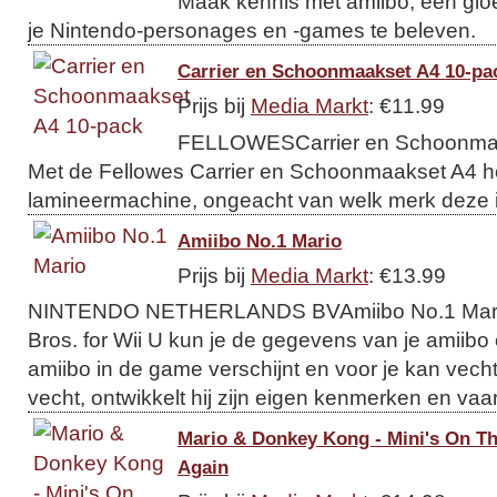
Maak kennis met amiibo, een gl
je Nintendo-personages en -games te beleven.
Carrier en Schoonmaakset A4 10-pa
Prijs bij
Media Markt
: €11.99
FELLOWESCarrier en Schoonmaa
Met de Fellowes Carrier en Schoonmaakset A4 h
lamineermachine, ongeacht van welk merk deze i
Amiibo No.1 Mario
Prijs bij
Media Markt
: €13.99
NINTENDO NETHERLANDS BVAmiibo No.1 Mari
Bros. for Wii U kun je de gegevens van je amiibo
amiibo in de game verschijnt en voor je kan vecht
vecht, ontwikkelt hij zijn eigen kenmerken en vaa
Mario & Donkey Kong - Mini's On T
Again